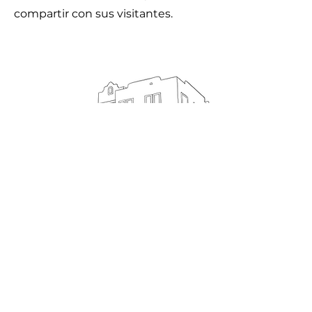
compartir con sus visitantes.
Si se proporciona un número de teléfono celular a Haven
of Hope, no se compartirá ninguna información móvil
con terceros o afiliados con fines de marketing o
promoción. Todas las categorías anteriores excluyen los
datos de suscripción y el consentimiento del remitente de
los mensajes de texto; esta información no se compartirá
con ningún tercero.
SUSCRIBIRTE
Regístrese para recibir noticias